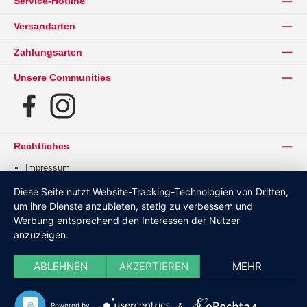
Service-Hotline
Versandarten
Zahlungsarten
Unsere Communities
Facebook
Instagram
Rechtliches
Impressum
Datenschutz
Diese Seite nutzt Website-Tracking-Technologien von Dritten,
Barrierefreiheit
um ihre Dienste anzubieten, stetig zu verbessern und
Werbung entsprechend den Interessen der Nutzer
AGB
anzuzeigen.
Widerruf
ABLEHNEN
AKZEPTIEREN
MEHR
Powered by
&
Alle Preise inkl. gesetzl. Mehrwertsteuer zzgl.
Versandkosten
und ggf.