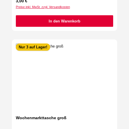
Regulärer Preis:
3,00 €
Preise inkl. MwSt. zzgl. Versandkosten
In den Warenkorb
Nur 3 auf Lager!
Wochenmarkttasche groß