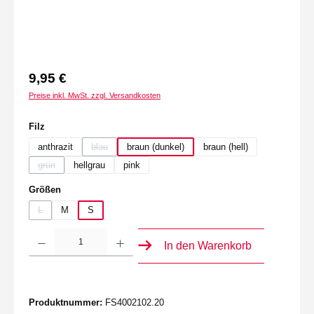
9,95 €
Preise inkl. MwSt. zzgl. Versandkosten
auswählen
Filz
anthrazit
blau
braun (dunkel)
braun (hell)
(Diese Option ist zurzeit nicht verfügbar.)
grün
hellgrau
pink
(Diese Option ist zurzeit nicht verfügbar.)
auswählen
Größen
L
M
S
(Diese Option ist zurzeit nicht verfügbar.)
Produkt Anzahl: Gib den gewünschten Wert ein oder benutze die Schaltflächen um die 
In den Warenkorb
Produktnummer:
FS4002102.20