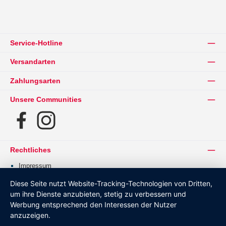
Service-Hotline
Versandarten
Zahlungsarten
Unsere Communities
Facebook
Instagram
Rechtliches
Impressum
Datenschutz
Diese Seite nutzt Website-Tracking-Technologien von Dritten,
Barrierefreiheit
um ihre Dienste anzubieten, stetig zu verbessern und
Werbung entsprechend den Interessen der Nutzer
AGB
anzuzeigen.
Widerruf